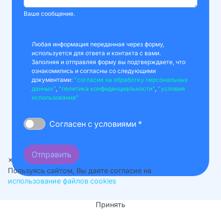
Ваше сообщение.
Любая информация переданная через форму,
используется для ответа и контакта с вами.
Заполняя и отправляя форму вы подтверждаете, что
ознакомились и согласны со следующими
документами:
"согласие на обработку персональных
данных"
,
"политика конфиденциальности"
,
"условия
использования"
Согласен с условиями *
Отправить
×
Пользуясь сайтом, Вы даете согласие на
использование файлов cookies
Принять