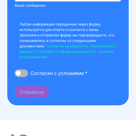
Ваше сообщение.
Любая информация переданная через форму,
используется для ответа и контакта с вами.
Заполняя и отправляя форму вы подтверждаете, что
ознакомились и согласны со следующими
документами:
"согласие на обработку персональных
данных"
,
"политика конфиденциальности"
,
"условия
использования"
Согласен с условиями *
Отправить