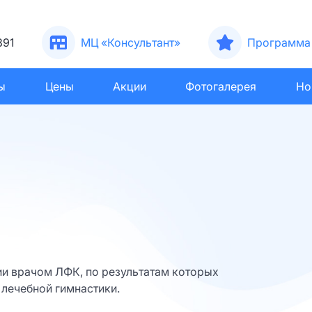
391
МЦ «Консультант»
Программа 
ы
Цены
Акции
Фотогалерея
Но
ии врачом ЛФК, по результатам которых
лечебной гимнастики.