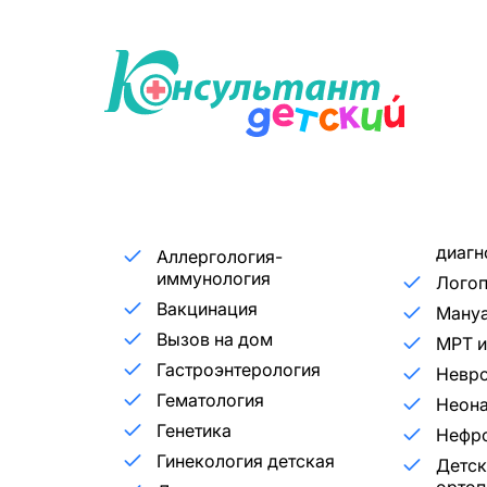
диагн
Аллергология-
иммунология
Лого
Вакцинация
Мануа
Вызов на дом
МРТ и
Гастроэнтерология
Невр
Гематология
Неона
Генетика
Нефр
Гинекология детская
Детск