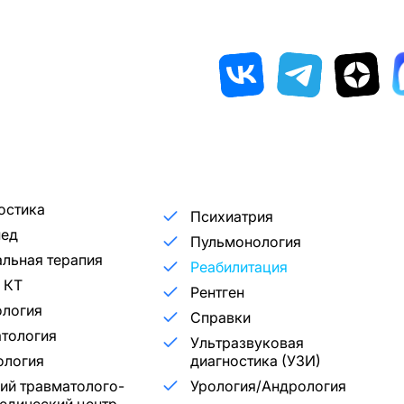
остика
Психиатрия
пед
Пульмонология
льная терапия
Реабилитация
 КТ
Рентген
ология
Справки
тология
Ультразвуковая
ология
диагностика (УЗИ)
ий травматолого-
Урология/Андрология