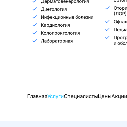
ортоп
Дерматовенерология
Отори
Диетология
(ЛОР)
Инфекционные болезни
Офта
Кардиология
Педиа
Колопроктология
Прог
Лабораторная
и обс
Главная
Услуги
Специалисты
Цены
Акци