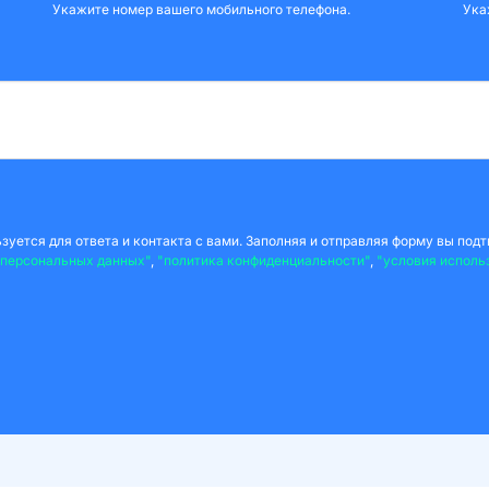
Укажите номер вашего мобильного телефона.
Ука
уется для ответа и контакта с вами. Заполняя и отправляя форму вы подт
 персональных данных"
,
"политика конфиденциальности"
,
"условия исполь