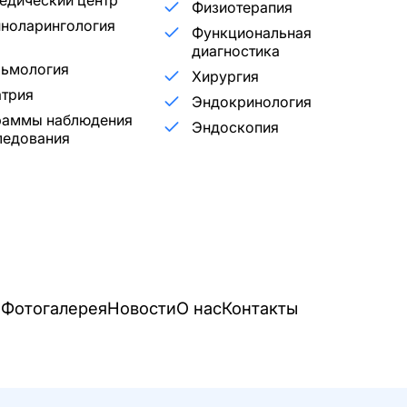
едический центр
Физиотерапия
ноларингология
Функциональная
диагностика
льмология
Хирургия
трия
Эндокринология
раммы наблюдения
Эндоскопия
ледования
и
Фотогалерея
Новости
О нас
Контакты