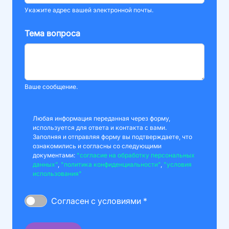
Укажите адрес вашей электронной почты.
Тема вопроса
Ваше сообщение.
Любая информация переданная через форму,
используется для ответа и контакта с вами.
Заполняя и отправляя форму вы подтверждаете, что
ознакомились и согласны со следующими
документами:
"согласие на обработку персональных
данных"
,
"политика конфиденциальности"
,
"условия
использования"
Согласен с условиями *