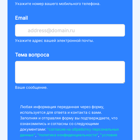
Укажите номер вашего мобильного телефона.
Email
Укажите адрес вашей электронной почты.
Тема вопроса
Ваше сообщение.
Любая информация переданная через форму,
используется для ответа и контакта с вами.
Заполняя и отправляя форму вы подтверждаете, что
ознакомились и согласны со следующими
документами:
"согласие на обработку персональных
данных"
,
"политика конфиденциальности"
,
"условия